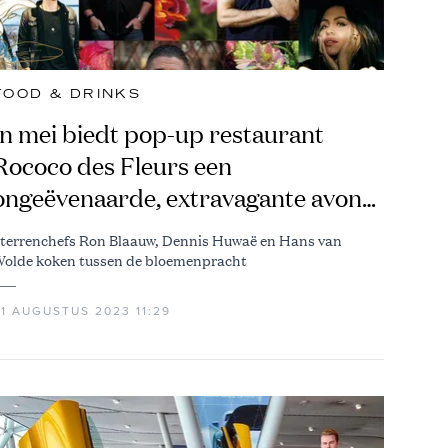
FOOD & DRINKS
In mei biedt pop-up restaurant
Rococo des Fleurs een
ongeëvenaarde, extravagante avond
aan
terrenchefs Ron Blaauw, Dennis Huwaë en Hans van
olde koken tussen de bloemenpracht
31 AUGUSTUS 2023 11:29