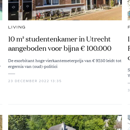
LIVING
j
10 m² studentenkamer in Utrecht
aangeboden voor bijna € 100.000
De exorbitant hoge vierkantemeterprijs van € 9250 leidt tot
r
ergernis van (oud)-politici
S
W
23 DECEMBER 2022 13:35