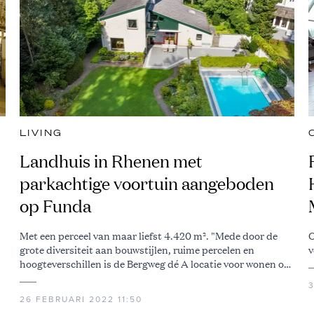
LIVING
Landhuis in Rhenen met
parkachtige voortuin aangeboden
op Funda
Met een perceel van maar liefst 4.420 m². "Mede door de
O
grote diversiteit aan bouwstijlen, ruime percelen en
v
hoogteverschillen is de Bergweg dé A locatie voor wonen op
de Utrechtse Heuvelrug"
26 FEBRUARI 2022 11:50