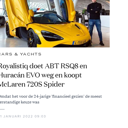
CARS & YACHTS
Royalistiq doet ABT RSQ8 en
Huracán EVO weg en koopt
McLaren 720S Spider
mdat het voor de 24-jarige 'financieel gezien' de meest
erstandige keuze was
31 JANUARI 2022 09:03