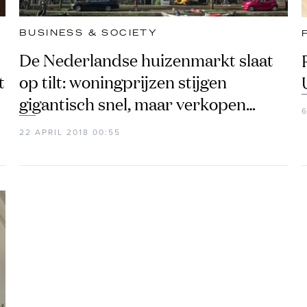
BUSINESS & SOCIETY
De Nederlandse huizenmarkt slaat
t
op tilt: woningprijzen stijgen
gigantisch snel, maar verkopen
6
dalen juist
22 APRIL 2018 00:55