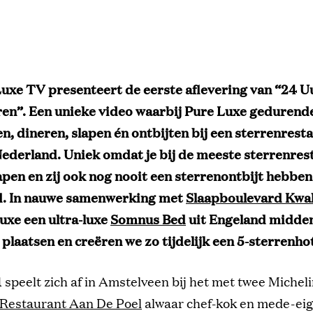
Luxe TV presenteert de eerste aflevering van “24 Uu
ren”. Een unieke video waarbij Pure Luxe gedurend
n, dineren, slapen én ontbijten bij een sterrenrest
Nederland. Uniek omdat je bij de meeste sterrenres
lapen en zij ook nog nooit een sterrenontbijt hebben
d. In nauwe samenwerking met
Slaapboulevard Kwa
Luxe een ultra-luxe
Somnus Bed
uit Engeland midden
plaatsen en creëren we zo tijdelijk een 5-sterrenhot
1 speelt zich af in Amstelveen bij het met twee Michel
Restaurant Aan De Poel
alwaar chef-kok en mede-ei