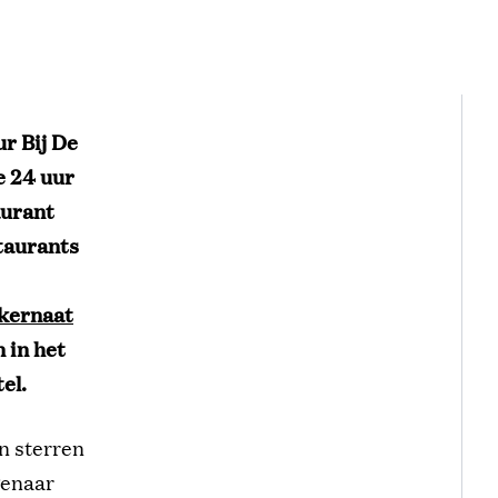
r Bij De
e 24 uur
aurant
taurants
kernaat
 in het
el.
in sterren
genaar