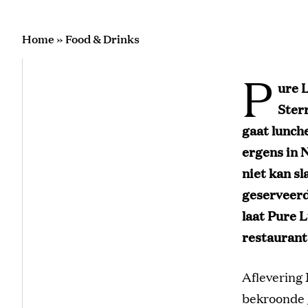
Home
»
Food & Drinks
P
ure 
Ster
gaat lunche
ergens in 
niet kan s
geserveer
laat Pure 
restaurant 
Aflevering 
bekroonde