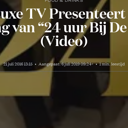
FOOD & DRINKS
uxe TV Presenteert
ng van “24 uur Bij De
(Video)
21 juli 2016 13:15
•
Aangepast:
6 juli 2019 09:24
<
•
1 min. leestijd