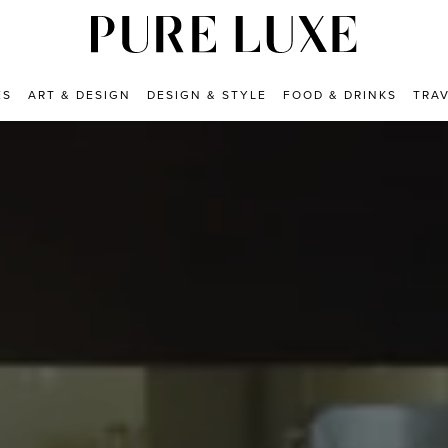
ES
ART & DESIGN
DESIGN & STYLE
FOOD & DRINKS
TRA