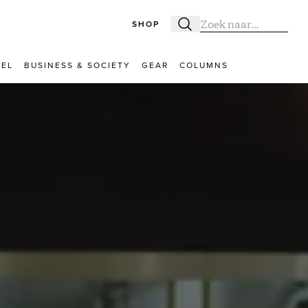
SHOP
Zoeken
Zoek naar:
VEL
BUSINESS & SOCIETY
GEAR
COLUMNS