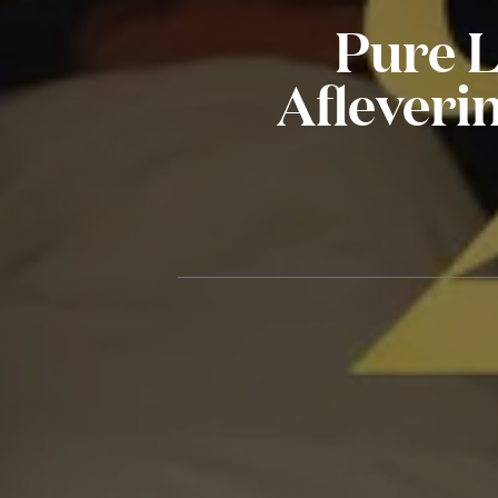
Pure L
Afleveri