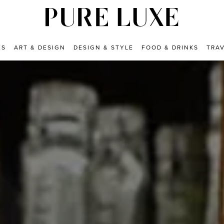
ES
ART & DESIGN
DESIGN & STYLE
FOOD & DRINKS
TRA