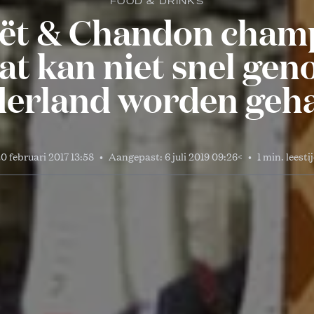
FOOD & DRINKS
ët & Chandon cham
t kan niet snel gen
erland worden geh
0 februari 2017 13:58
•
Aangepast:
6 juli 2019 09:26
<
•
1 min. leesti