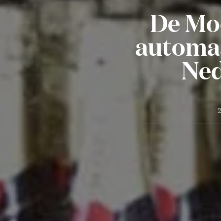
De Mo
automaa
Ned
2