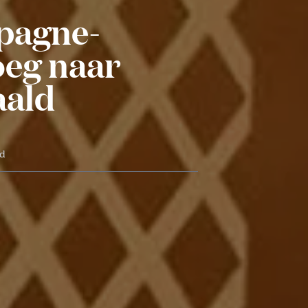
pagne-
oeg naar
aald
jd