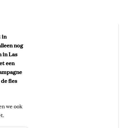
 in
lleen nog
 in Las
et een
champagne
de fles
en we ook
t.