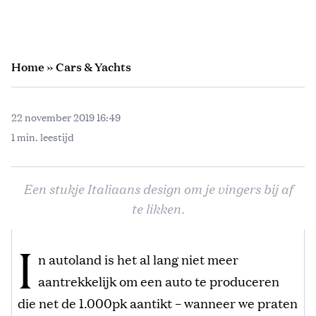
Home
»
Cars & Yachts
22 november 2019 16:49
1 min. leestijd
Een stukje Italiaans design om je vingers bij af
te likken.
I
n autoland is het al lang niet meer
aantrekkelijk om een auto te produceren
die net de 1.000pk aantikt – wanneer we praten