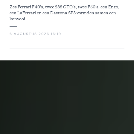
Zes Ferrari F40's, twee 288 GTO's, twee F50's, een Enzo,
een LaFerrari en een Daytona SP3 vormden samen een
konvooi
6 AUGUSTUS 2026 16:19