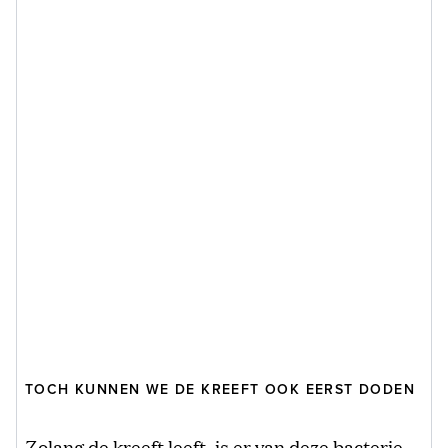
TOCH KUNNEN WE DE KREEFT OOK EERST DODEN
Zolang de kreeft leeft, is er van deze bacterie