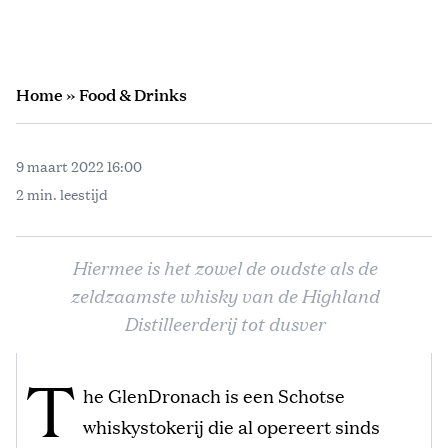
Home
»
Food & Drinks
9 maart 2022 16:00
2 min. leestijd
Hiermee is het zowel de oudste als de
zeldzaamste whisky van de Highland
Distilleerderij tot dusver
T
he GlenDronach is een Schotse
whiskystokerij die al opereert sinds