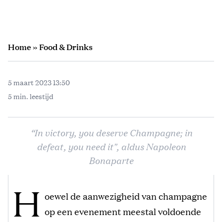
Home
»
Food & Drinks
5 maart 2023 13:50
5 min. leestijd
“In victory, you deserve Champagne; in
defeat, you need it", aldus Napoleon
Bonaparte
H
oewel de aanwezigheid van champagne
op een evenement meestal voldoende