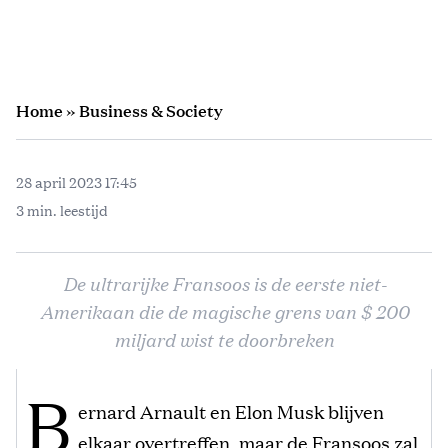
Home
»
Business & Society
28 april 2023 17:45
3 min. leestijd
De ultrarijke Fransoos is de eerste niet-
Amerikaan die de magische grens van $ 200
miljard wist te doorbreken
B
ernard Arnault en Elon Musk blijven
elkaar overtreffen, maar de Fransoos zal