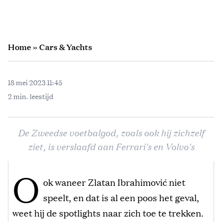
Home
»
Cars & Yachts
18 mei 2023 11:45
2 min. leestijd
De Zweedse voetbalgod, zoals ook hij zichzelf
ziet, is verslaafd aan Ferrari's en Volvo's
O
ok waneer Zlatan Ibrahimović niet
speelt, en dat is al een poos het geval,
weet hij de spotlights naar zich toe te trekken.