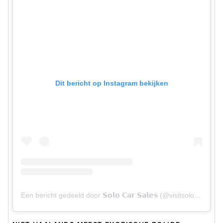
Dit bericht op Instagram bekijken
Een bericht gedeeld door 𝗦𝗼𝗹𝗼 𝗖𝗮𝗿 𝗦𝗮𝗹𝗲𝘀 (@visitsolocars)