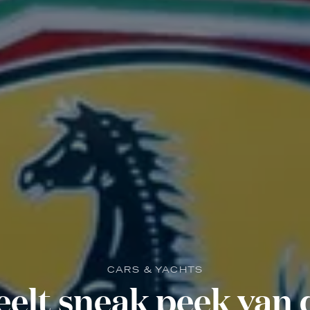
CARS & YACHTS
eelt sneak peek van 