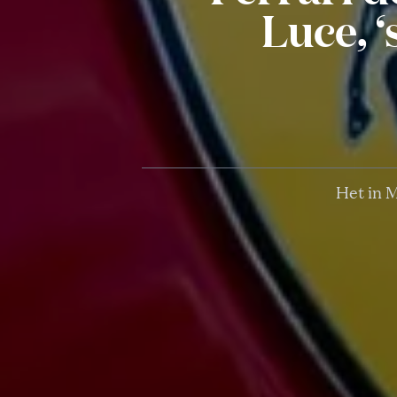
Luce, ‘
Het in M