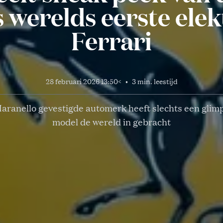
s werelds eerste ele
Ferrari
28 februari 2026 13:50
<
•
3 min. leestijd
aranello gevestigde automerk heeft slechts een glim
model de wereld in gebracht