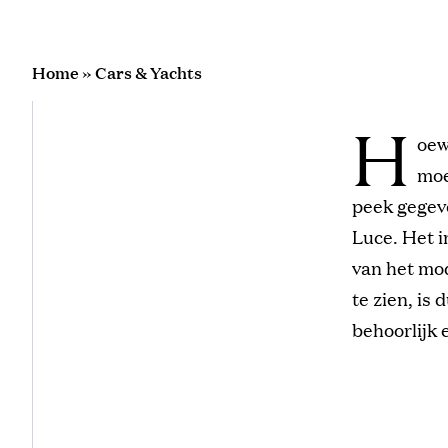
Home
»
Cars & Yachts
H
oew
moe
peek gegev
Luce. Het i
van het mod
te zien, is
behoorlijk 