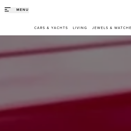
Direct naar content
MENU
CARS & YACHTS
LIVING
JEWELS & WATCH