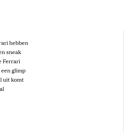
rrari hebben
een sneak
 Ferrari
 een glimp
l uit komt
al