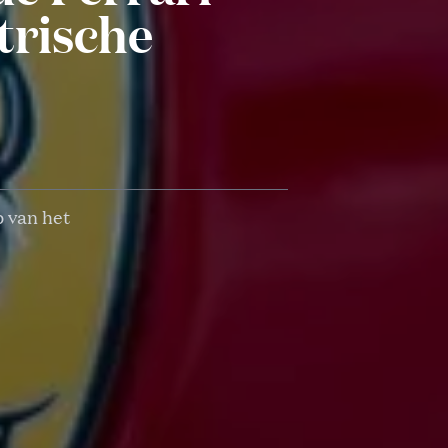
ktrische
p van het