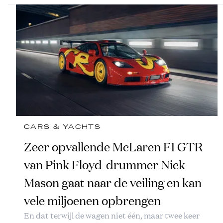
CARS & YACHTS
Zeer opvallende McLaren F1 GTR
van Pink Floyd-drummer Nick
Mason gaat naar de veiling en kan
vele miljoenen opbrengen
En dat terwijl de wagen niet één, maar twee keer