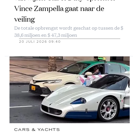
Vince Zampella gaat naar de
veiling
De totale opbrengst wordt geschat op tussen de $
38,6 miljoen en $ 47,3 miljoen
20 JULI 2026 09:40
CARS & YACHTS