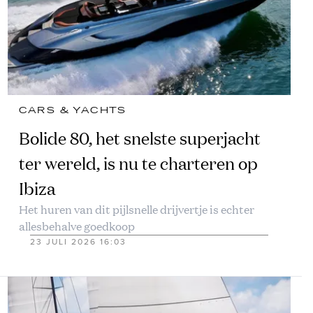
CARS & YACHTS
Bolide 80, het snelste superjacht
ter wereld, is nu te charteren op
Ibiza
Het huren van dit pijlsnelle drijvertje is echter
allesbehalve goedkoop
23 JULI 2026 16:03