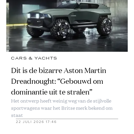
CARS & YACHTS
Dit is de bizarre Aston Martin
Dreadnought: “Gebouwd om
dominantie uit te stralen”
Het ontwerp heeft weinig weg van de stijlvolle
sportwagens waar het Britse merk bekend om
staat
22 JULI 2026 17:46