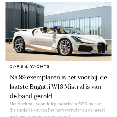
CARS & YACHTS
Na 99 exemplaren is het voorbij: de
laatste Bugatti W16 Mistral is van
de band gerold
Het doek valt voor de legendarische W16-motor,
die sinds de Veyron het hart vormde van de meest
exclusieve hypercars ter wereld