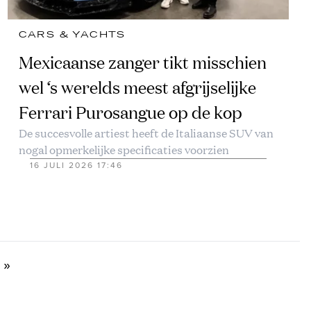
CARS & YACHTS
Mexicaanse zanger tikt misschien
wel ‘s werelds meest afgrijselijke
Ferrari Purosangue op de kop
De succesvolle artiest heeft de Italiaanse SUV van
nogal opmerkelijke specificaties voorzien
16 JULI 2026 17:46
»