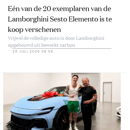
Eén van de 20 exemplaren van de
Lamborghini Sesto Elemento is te
koop verschenen
Vrijwel de volledige auto is door Lamborghini
opgebouwd uit bewerkt carbon
29 JULI 2026 08:58