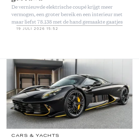
De vernieuwde elektrische coupé krijgt meer
vermogen, een groter bereik en een interieur met
maar liefst 78.138 met de hand gemaakte gaatjes
19 JULI 2026 15:52
CARS & YACHTS