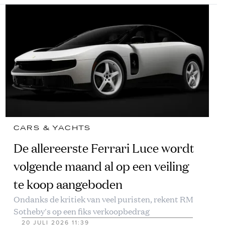
CARS & YACHTS
De allereerste Ferrari Luce wordt
volgende maand al op een veiling
te koop aangeboden
Ondanks de kritiek van veel puristen, rekent RM
Sotheby's op een fiks verkoopbedrag
20 JULI 2026 11:39