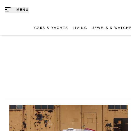
Direct naar content
MENU
CARS & YACHTS
LIVING
JEWELS & WATCH