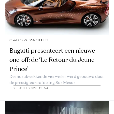
CARS & YACHTS
Bugatti presenteert een nieuwe
one-off: de ‘Le Retour du Jeune
Prince’
De indrukwekkende vierwieler werd gebouwd door
de prestigieuze afdeling Sur Mesur
23 JULI 2026 19:54