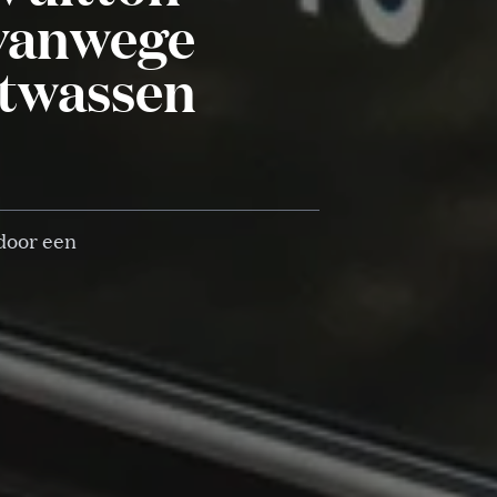
 vanwege
twassen
door een