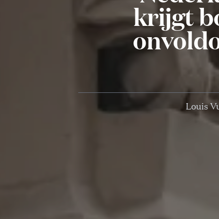
krijgt 
onvold
Louis V