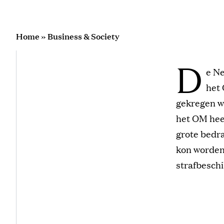
Home
»
Business & Society
D
e Ne
het
gekregen w
het OM heef
grote bedra
kon worden
strafbeschi