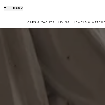
Direct naar content
MENU
CARS & YACHTS
LIVING
JEWELS & WATCH