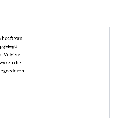
 heeft van
opgelegd
. Volgens
 waren die
uxegoederen