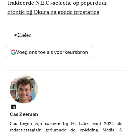
trakteerde N.E.C.-selectie op peperduur
etentje bij Okura na goede prestaties
Delen
Voeg ons toe als voorkeursbron
Cas Zeeman
Cas begon zijn carrière bij Hi Label eind 2022 als
redactiestagiair gedurende de opleiding Media &