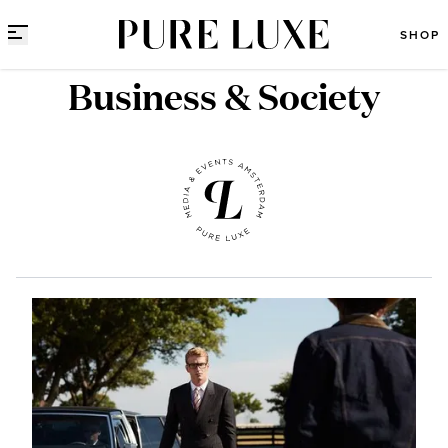
Direct naar content
SHOP
Business & Society