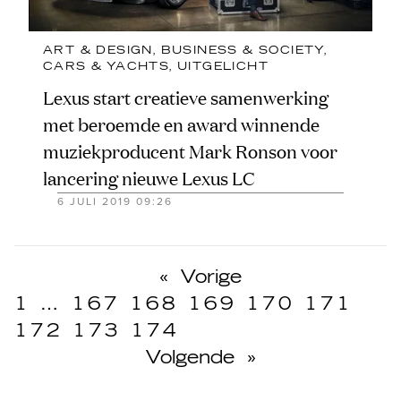
ART & DESIGN
, 
BUSINESS & SOCIETY
, 
CARS & YACHTS
, 
UITGELICHT
Lexus start creatieve samenwerking
met beroemde en award winnende
muziekproducent Mark Ronson voor
lancering nieuwe Lexus LC
6 JULI 2019 09:26
«
Vorige
1
…
167
168
169
170
171
172
173
174
Volgende
»