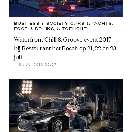
BUSINESS & SOCIETY
, 
CARS & YACHTS
, 
FOOD & DRINKS
, 
UITGELICHT
Waterfront Chill & Groove event 2017
bij Restaurant het Bosch op 21, 22 en 23
juli
6 JULI 2019 09:27