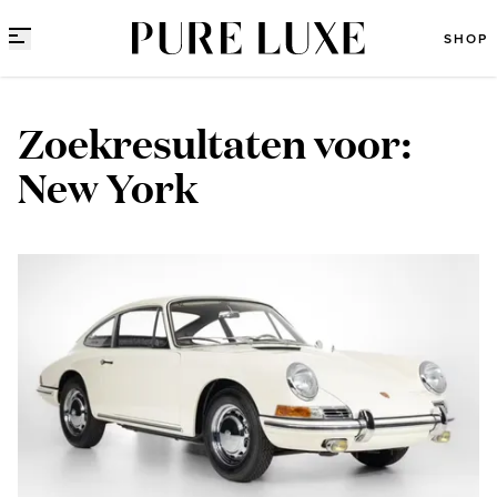
Direct naar content
SHOP
Zoekresultaten voor:
New York